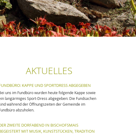
AKTUELLES
FUNDBÜRO: KAPPE UND SPORTDRESS ABGEGEBEN
Bei uns im Fundbüro wurden heute folgende Kappe sowie
ein langärmiges Sport-Dress abgegeben: Die Fundsachen
sind während der Öffnungszeiten der Gemeinde im
Fundbüro abzuholen.
DER ZWEITE DORFABEND IN BISCHOFSMAIS
BEGEISTERT MIT MUSIK, KUNSTSTÜCKEN, TRADITION