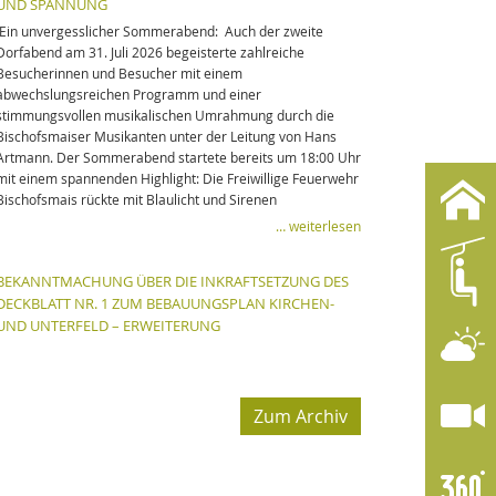
UND SPANNUNG
Ein unvergesslicher Sommerabend: Auch der zweite
Dorfabend am 31. Juli 2026 begeisterte zahlreiche
Besucherinnen und Besucher mit einem
abwechslungsreichen Programm und einer
stimmungsvollen musikalischen Umrahmung durch die
Bischofsmaiser Musikanten unter der Leitung von Hans
Artmann. Der Sommerabend startete bereits um 18:00 Uhr
mit einem spannenden Highlight: Die Freiwillige Feuerwehr
Bischofsmais rückte mit Blaulicht und Sirenen
… weiterlesen
BEKANNTMACHUNG ÜBER DIE INKRAFTSETZUNG DES
DECKBLATT NR. 1 ZUM BEBAUUNGSPLAN KIRCHEN-
UND UNTERFELD – ERWEITERUNG
Zum Archiv