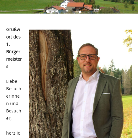
Grußw
ort des
1.
Bürger
meister
s
Liebe
Besuch
erinne
n und
Besuch
er,
herzlic