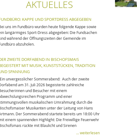
AKTUELLES
FUNDBÜRO: KAPPE UND SPORTDRESS ABGEGEBEN
Bei uns im Fundbüro wurden heute folgende Kappe sowie
ein langärmiges Sport-Dress abgegeben: Die Fundsachen
sind während der Öffnungszeiten der Gemeinde im
Fundbüro abzuholen.
DER ZWEITE DORFABEND IN BISCHOFSMAIS
BEGEISTERT MIT MUSIK, KUNSTSTÜCKEN, TRADITION
UND SPANNUNG
Ein unvergesslicher Sommerabend: Auch der zweite
Dorfabend am 31. Juli 2026 begeisterte zahlreiche
Besucherinnen und Besucher mit einem
abwechslungsreichen Programm und einer
stimmungsvollen musikalischen Umrahmung durch die
Bischofsmaiser Musikanten unter der Leitung von Hans
Artmann. Der Sommerabend startete bereits um 18:00 Uhr
mit einem spannenden Highlight: Die Freiwillige Feuerwehr
Bischofsmais rückte mit Blaulicht und Sirenen
… weiterlesen