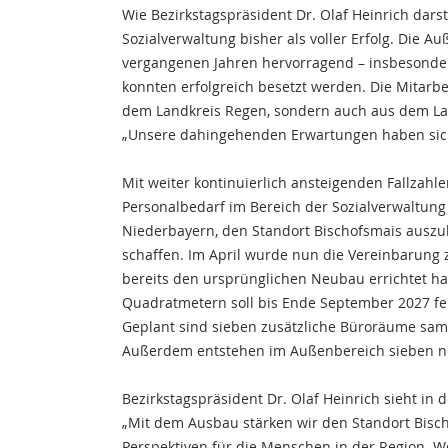
Wie Bezirkstagspräsident Dr. Olaf Heinrich darst
Sozialverwaltung bisher als voller Erfolg. Die Au
vergangenen Jahren hervorragend – insbesonder
konnten erfolgreich besetzt werden. Die Mitarb
dem Landkreis Regen, sondern auch aus dem La
„Unsere dahingehenden Erwartungen haben sich er
Mit weiter kontinuierlich ansteigenden Fallzahl
Personalbedarf im Bereich der Sozialverwaltun
Niederbayern, den Standort Bischofsmais auszu
schaffen. Im April wurde nun die Vereinbarung 
bereits den ursprünglichen Neubau errichtet ha
Quadratmetern soll bis Ende September 2027 fe
Geplant sind sieben zusätzliche Büroräume samt
Außerdem entstehen im Außenbereich sieben ne
Bezirkstagspräsident Dr. Olaf Heinrich sieht in 
„Mit dem Ausbau stärken wir den Standort Bisch
Perspektiven für die Menschen in der Region. W