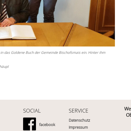
ch in das Goldene Buch der Gemeinde Bischofsmais ein. Hinter ihm
shäupl
SOCIAL
SERVICE
Datenschutz
facebook
Impressum