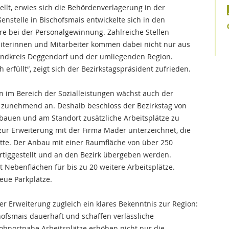
ellt, erwies sich die Behördenverlagerung in der
ßenstelle in Bischofsmais entwickelte sich in den
e bei der Personalgewinnung. Zahlreiche Stellen
eiterinnen und Mitarbeiter kommen dabei nicht nur aus
ndkreis Deggendorf und der umliegenden Region.
füllt“, zeigt sich der Bezirkstagspräsident zufrieden.
en im Bereich der Sozialleistungen wächst auch der
g zunehmend an. Deshalb beschloss der Bezirkstag von
bauen und am Standort zusätzliche Arbeitsplätze zu
zur Erweiterung mit der Firma Mader unterzeichnet, die
tte. Der Anbau mit einer Raumfläche von über 250
rtiggestellt und an den Bezirk übergeben werden.
 Nebenflächen für bis zu 20 weitere Arbeitsplätze.
ue Parkplätze.
der Erweiterung zugleich ein klares Bekenntnis zur Region:
ofsmais dauerhaft und schaffen verlässliche
ohnortnahe Arbeitsplätze erhöhen nicht nur die