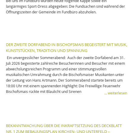
Bei uns im Fundbüro wurden heute folgende Kappe sowie ein
langärmiges Sport-Dress abgegeben: Die Fundsachen sind während der
Öffnungszeiten der Gemeinde im Fundbüro abzuholen.
DER ZWEITE DORFABEND IN BISCHOFSMAIS BEGEISTERT MIT MUSIK,
KUNSTSTÜCKEN, TRADITION UND SPANNUNG
Ein unvergesslicher Sommerabend: Auch der zweite Dorfabend am 31.
Juli 2026 begeisterte zahlreiche Besucherinnen und Besucher mit einem
abwechslungsreichen Programm und einer stimmungsvollen
musikalischen Umrahmung durch die Bischofsmaiser Musikanten unter
der Leitung von Hans Artmann. Der Sommerabend startete bereits um
18:00 Uhr mit einem spannenden Highlight: Die Freiwillige Feuerwehr
Bischofsmais rückte mit Blaulicht und Sirenen
… weiterlesen
BEKANNTMACHUNG ÜBER DIE INKRAFTSETZUNG DES DECKBLATT
NR. 1 ZUM BEBAUUNGSPLAN KIRCHEN- UND UNTERFELD –