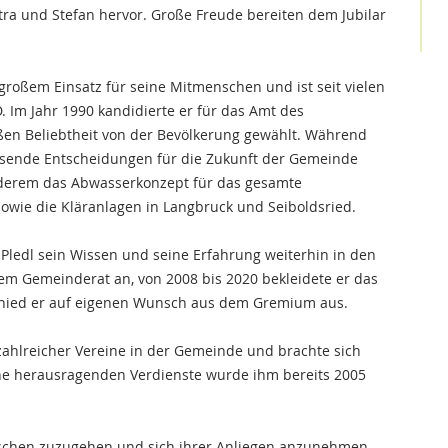
ra und Stefan hervor. Große Freude bereiten dem Jubilar
t großem Einsatz für seine Mitmenschen und ist seit vielen
. Im Jahr 1990 kandidierte er für das Amt des
en Beliebtheit von der Bevölkerung gewählt. Während
isende Entscheidungen für die Zukunft der Gemeinde
nderem das Abwasserkonzept für das gesamte
sowie die Kläranlagen in Langbruck und Seiboldsried.
f Pledl sein Wissen und seine Erfahrung weiterhin in den
dem Gemeinderat an, von 2008 bis 2020 bekleidete er das
schied er auf eigenen Wunsch aus dem Gremium aus.
 zahlreicher Vereine in der Gemeinde und brachte sich
ine herausragenden Verdienste wurde ihm bereits 2005
enschen zuzugehen und sich ihrer Anliegen anzunehmen –