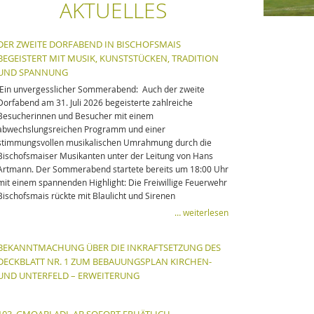
AKTUELLES
DER ZWEITE DORFABEND IN BISCHOFSMAIS
BEGEISTERT MIT MUSIK, KUNSTSTÜCKEN, TRADITION
UND SPANNUNG
Ein unvergesslicher Sommerabend: Auch der zweite
Dorfabend am 31. Juli 2026 begeisterte zahlreiche
Besucherinnen und Besucher mit einem
abwechslungsreichen Programm und einer
stimmungsvollen musikalischen Umrahmung durch die
Bischofsmaiser Musikanten unter der Leitung von Hans
Artmann. Der Sommerabend startete bereits um 18:00 Uhr
mit einem spannenden Highlight: Die Freiwillige Feuerwehr
Bischofsmais rückte mit Blaulicht und Sirenen
… weiterlesen
BEKANNTMACHUNG ÜBER DIE INKRAFTSETZUNG DES
DECKBLATT NR. 1 ZUM BEBAUUNGSPLAN KIRCHEN-
UND UNTERFELD – ERWEITERUNG