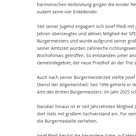
harmonischen Verbindung gingen die Kinder Pet
zudem seine vier Enkelkinder.
Seit seiner Jugend engagiert sich Josef Pledl mi
Jahren überzeugtes und aktives Mitglied der SPD
Bürgermeisters und wurde aufgrund seiner groß
seiner Amtszeit wurden zahlreiche richtungswe
Bischofsmais getroffen. So entstanden unter a
Gemeindegebiet, der neue Friedhof an der Trie 
Auch nach seiner Bürgermeisterzeit stellte Jose
Dienst der Allgemeinheit: Seit 1996 gehörte er 
Amt des dritten Bürgermeisters. Im Jahr 2025 
Darüber hinaus ist er seit Jahrzehnten Mitglied
dort stets mit großem Sachverstand ein. Für se
die Bürgermedaille verliehen.
Josef Pledl besitzt die besondere Gabe, auf M