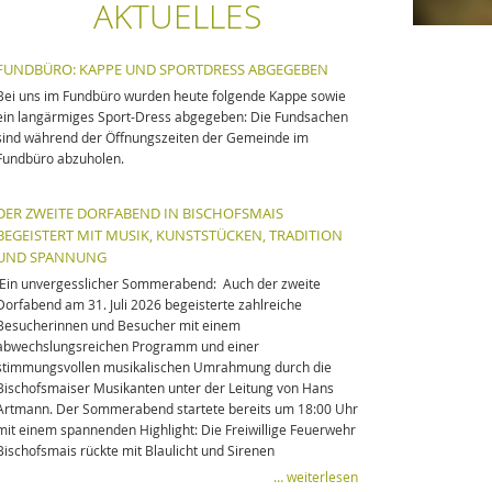
AKTUELLES
FUNDBÜRO: KAPPE UND SPORTDRESS ABGEGEBEN
Bei uns im Fundbüro wurden heute folgende Kappe sowie
ein langärmiges Sport-Dress abgegeben: Die Fundsachen
sind während der Öffnungszeiten der Gemeinde im
Fundbüro abzuholen.
DER ZWEITE DORFABEND IN BISCHOFSMAIS
BEGEISTERT MIT MUSIK, KUNSTSTÜCKEN, TRADITION
UND SPANNUNG
Ein unvergesslicher Sommerabend: Auch der zweite
Dorfabend am 31. Juli 2026 begeisterte zahlreiche
Besucherinnen und Besucher mit einem
abwechslungsreichen Programm und einer
stimmungsvollen musikalischen Umrahmung durch die
Bischofsmaiser Musikanten unter der Leitung von Hans
Artmann. Der Sommerabend startete bereits um 18:00 Uhr
mit einem spannenden Highlight: Die Freiwillige Feuerwehr
Bischofsmais rückte mit Blaulicht und Sirenen
… weiterlesen