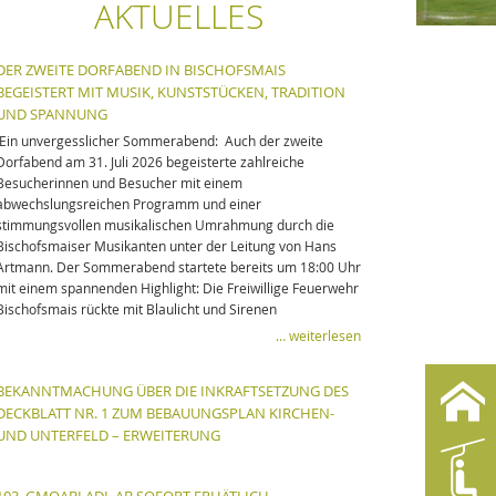
AKTUELLES
DER ZWEITE DORFABEND IN BISCHOFSMAIS
BEGEISTERT MIT MUSIK, KUNSTSTÜCKEN, TRADITION
UND SPANNUNG
Ein unvergesslicher Sommerabend: Auch der zweite
Dorfabend am 31. Juli 2026 begeisterte zahlreiche
Besucherinnen und Besucher mit einem
abwechslungsreichen Programm und einer
stimmungsvollen musikalischen Umrahmung durch die
Bischofsmaiser Musikanten unter der Leitung von Hans
Artmann. Der Sommerabend startete bereits um 18:00 Uhr
mit einem spannenden Highlight: Die Freiwillige Feuerwehr
Bischofsmais rückte mit Blaulicht und Sirenen
… weiterlesen
BEKANNTMACHUNG ÜBER DIE INKRAFTSETZUNG DES
DECKBLATT NR. 1 ZUM BEBAUUNGSPLAN KIRCHEN-
UND UNTERFELD – ERWEITERUNG