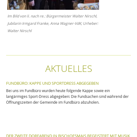
Im Bild von li. nach re.: Bürgermeister Walter Nirschl,
Jubilarin Irmgard Franke, Anna Wagner-VdK; Urheber:
Walter Nirschl
AKTUELLES
FUNDBÜRO: KAPPE UND SPORTDRESS ABGEGEBEN
Bei uns im Fundbüro wurden heute folgende Kappe sowie ein
langärmiges Sport-Dress abgegeben: Die Fundsachen sind während der
Öffnungszeiten der Gemeinde im Fundbüro abzuholen.
DER ZWEITE DORFABEND IN BISCHOFSMAIS BEGEISTERT MIT MUSIK,